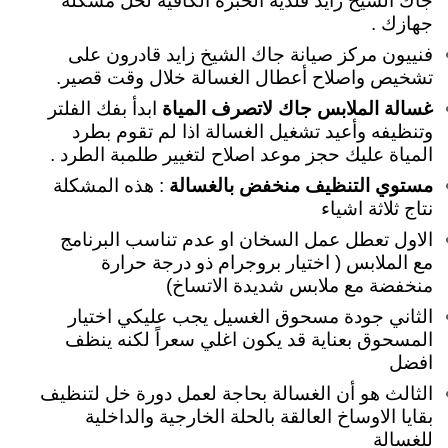
جاك الشيخ زايد فلديه الخبرة الكافية لحل مشكلة
جهازك .
فنييون مركز صيانة جاك الشيخ زايد قادرون على
تشخيص واصلاح أعطال الغسالة خلال وقت قصير.
غسالة الملابس جاك لاتصرف المياة
ابدأ بفك الفلتر
وتنظيفه وأعيد تشغيل الغسالة اذا لم تقوم بطرد
المياة عليك حجز موعد اصلاح لتغيير طلمبة الطرد .
مستوي التنظيف منخفض بالغسالة
: هذه المشكلة
نتاج ثلاثة اشياء
الاول تعطل عمل السخان او عدم تناسب البرنامج
مع الملابس ( اختيار بروجرام ذو درجة حرارة
منخفضة مع ملابس شديدة الاتساخ)
الثاني جودة مسحوق الغسيل يجب عليكي اختيار
المسحوق بعناية قد يكون اغلي سعراً لكنه ينظف
افضل
الثالث هو أن الغسالة بحاجة لعمل دورة خل لتنظيف
بقايا الاوساخ العالقة بالحلة الخارجية والداخلية
للغسالة