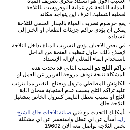
السبب الاول هو انسداد مجري تصريف المياة
المذابه الناتجة عن عملية النوفروست بالثلاجة
لعمليه التسليك اعرف اين يتواجد مكانه
يقع خرطوم تصريف المياة بالجدار الخلفي للثلاجة
يمكن أن يؤدي تراكم جزيئات الطعام أو الخبز إلى
انسداده.
في بعض الاحيان يؤدي لتسريب المياة بداخل الثلاجة
لإصلاح ذلك، حاول تنظيف الفتحة من الداخل
باستخدام الماء المغلي لإزالة الإنسداد
تراكم الثلج
هو السبب الثاني قد تحدث هذه
المشكلة نتيجة توقف مروحة الفريزر عن العمل او
الكاوتش المطاطي مترهل ويحتاج للتغيير مما يترتب
عليه تراكم الثلج بسبب عدم استجابة سخان اذابة
الثلج او بسبب تعطل التايمر كنترول الخاص بتشغيل
الثلاجة جاك
صيانة ثلاجات جاك الشيخ
بأمكانك التحدث مع فني
زايد
أسأل عن اي عطل واستفسر عن اي مشكلة
تخص الثلاجة تواصل معه الان 19602