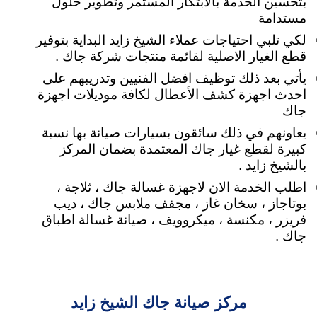
بتحسين الخدمة بالابتكار المستمر وتطوير حلول
مستدامة
لكي تلبي
احتياجات عملاء الشيخ زايد البداية بتوفير
قطع الغيار الاصلية لقائمة منتجات شركة جاك .
يأتي بعد ذلك توظيف افضل الفنيين وتدريبهم على
احدث اجهزة كشف الأعطال لكافة موديلات اجهزة
جاك
يعاونهم في ذلك سائقون بسيارات صيانة بها نسبة
كبيرة لقطع غيار جاك المعتمدة بضمان المركز
بالشيخ زايد .
اطلب الخدمة الان لاجهزة غسالة جاك ، ثلاجة ،
بوتاجاز ، سخان غاز ، مجفف ملابس جاك ، ديب
فريزر ، مكنسة ، ميكروويف ، صيانة غسالة اطباق
جاك .
مركز صيانة جاك الشيخ زايد