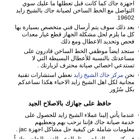
اجهزة جاك كما كانت قبل تعطلها ما عليك سوي
التواصل مع الخط الساخن لصيانة جاك بالشيخ زايد
19602
بعد ذلك سوف يتم أرسال فني متخصص بسيارة بها
كل ما يلزم لحل مشكلة الجهاز قطع غيار معدات
فحص وتحديد الاعطال ومع ذلك
ستجد ايضاً موظفي الخط الساخن قادرون على
مساعدتك بالنسبة للأعطال البسيطة التي لا
تستدعي اخصائي صيانة محترف لزيارتك .
مركز جاك الشيخ زايد
نحن
نعطي استشارات تقنية
مجانية لكل اهل الشيخ زايد الاحباء هكذا نساعدكم
بكل سُرُور
حافظ على جهازك بالاصلاح الجيد
عندما يأتي إلينا عملاء الشيخ زايد للحصول على
خدمة صيانة جاك فإننا نرحب بهم ونعطيهم
معلومات شاملة عن كيفية حل مشاكل اجهزة jac .
في كثير من النواحي مثل الدعم الفني الحاضر دائماً