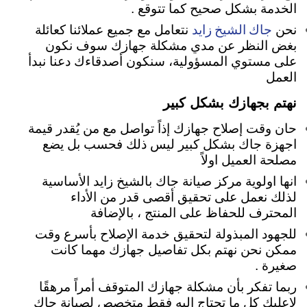
الخدمة بشكل صحيح كما تتوقع .
جاك الشيخ زايد
نحن
نتعامل مع جميع عملائنا كعائلة
بغض النظر عن مدي مشكلة جهازك سوف نكون
على مستوي المسؤولية، سنكون أصدقاءك دعنا نبدأ
العمل
نهتم بجهازك بشكل كبير
حان وقت إصلاح جهازك إذاً تواصل مع من يُقدر قيمة
اجهزة جاك بشكل كبير ليس ذلك فحسب بل يضع
مصلحة العميل اولاً
انها اولوية مركز صيانة جاك بالشيخ زايد الأساسية
لذلك نعمل على تحقيق أقصى قدر من الأداء
المحترف للحفاظ على المنتج ، بالإضافة
للجهود المبذولة لتحقيق خدمة الإصلاح بأسرع وقت
ممكن نحن نهتم بكل تفاصيل جهازك مهما كانت
صغيرة
.
ربما تفكر بأن مشكلة جهازك المتوقف أمراً مرهقًا
لاعليك كل ما تحتاج اليه فقط متخصص لصيانة جاك