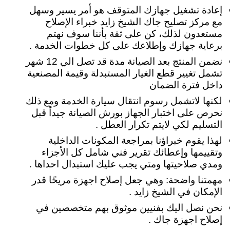
إعادة تشغيل جهازك المتوقف هو أمر يسير وسهل
مع مركز تصليح جاك الشيخ زايد خبراء الإصلاح
مستعدون لذلك، كن على ثقة بأننا سوف نهتم
برعاية جهازك وإطلاعك على كل خطوات الخدمة .
نضمن المنتج بعد الصيانة مدة قد تصل الي 12 شهر
تشمل تغيير قطع الغيار المستبدلة وقيمة المصنعية
داخل فترة الضمان
لكنها لاتشمل رسوم انتقال سيارة الخدمة ومع ذلك
نحرص على اختبار الجهاز بورش الصيانة جيداً قبل
التسليم لكي لايتم تكرار العطل .
لهذا يقوم خبراؤنا بمراجعة المكونات الداخلية
وتقييمها وإعطائك تقرير فني شامل كل الأجزاء
ومدي صلاحيتها ومتي يجب عليك استبدال احداها .
مهمتنا واضحة: وهي جعل إصلاح اجهزة مريحًا قدر
الإمكان في الشيخ زايد .
نحن نصل اليك بفنيين موثوق بهم متخصصين في
إصلاح اجهزة جاك .