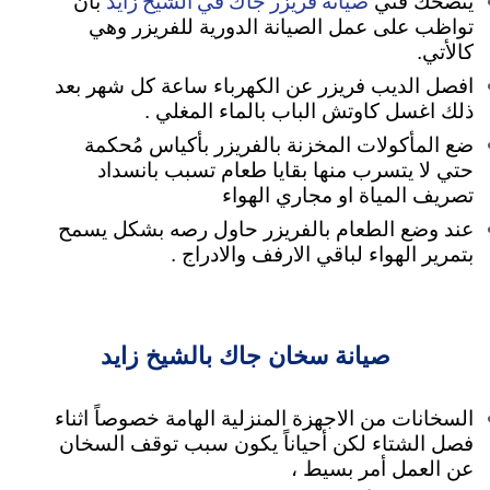
صيانة فريزر جاك في الشيخ زايد
ينصحك فني
بأن
تواظب على عمل الصيانة الدورية للفريزر وهي
كالأتي.
افصل الديب فريزر عن الكهرباء ساعة كل شهر بعد
ذلك اغسل كاوتش الباب بالماء المغلي .
ضع المأكولات المخزنة بالفريزر بأكياس مُحكمة
حتي لا يتسرب منها بقايا طعام تسبب بانسداد
تصريف المياة او مجاري الهواء
عند وضع الطعام بالفريزر حاول رصه بشكل يسمح
بتمرير الهواء لباقي الارفف والادراج .
صيانة سخان جاك بالشيخ زايد
السخانات من الاجهزة المنزلية الهامة خصوصاً اثناء
فصل الشتاء لكن أحياناً يكون سبب توقف السخان
عن العمل أمر بسيط ،