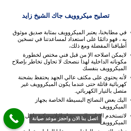
تصليح ميكروويف جاك الشيخ زايد
في مطابخنا، يعتبر الميكروويف بمثابة صديق موثوق
به ، فهو دائمًا على استعداد لمساعدتنا في تسخين
أطباقنا المفضلة ومع ذلك،
لايمكن اصلاحه الإ من قبل فني مختص لخطورة
مكوناته الداخلية لهذا ننصحك لا تحاول تخاطر بإصلاح
الميكروويف بنفسك
لأنه
يحتوي على مكثف عالي الجهد يحتفظ بشحنة
كهربائية قاتلة حتى عندما يكون الميكروويف غير
متصل بالتيار الكهربائي.
اليك بعض النصائح البسيطة الخاصة بجهاز
الميكروويف
لاتستخدم الاواني المعدنية او البلاستيكية داخل
اتصل بنا الان واحجز موعد صيانة
الميكروويف