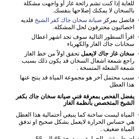
للغاية
إذا كنت تشم رائحة غاز أو واجهت مشكلة
بالسخان لا يمكنك إصلاحها بنفسك.
صيانة سخان جاك كفر الشيخ
فاتصل بمركز
فلديه
اخصائيون محترفون لحل المشكلة.
اقرأ السطور التالية سوف تجد اشهر اعطال
سخانات جاك الغاز والكهرباء
سخان غاز جاك لايعمل
تحقق اولاً من خط الغاز
راجع شمعة اشعال السخان قد يكون ذلك بسبب
شمعة الشعلة المتسخة .
سبب محتمل آخر هو مجموعة المياة قد ينتج عنها
هذا العطل
يفضل الفحص بمعرفة فني صيانة سخان جاك بكفر
الشيخ المتخصص بأنظمة الغاز
المياة ليست ساخنة كما ينبغي أحتمالية هذا العطل
هي حساس الحرارة لايعمل بشكل صحيح او تدفق
المياة ضغيف .
اضبط مؤشر الحرارة بين درجة 45 إلى 55