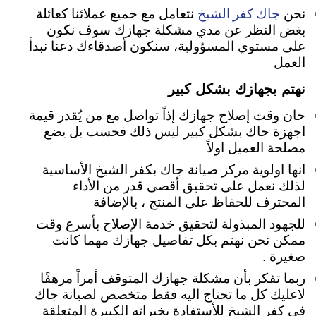
جاك كفر الشيخ
نحن
نتعامل مع جميع عملائنا كعائلة
بغض النظر عن مدي مشكلة جهازك سوف نكون
على مستوي المسؤولية، سنكون أصدقاءك دعنا نبدأ
العمل
نهتم بجهازك بشكل كبير
حان وقت إصلاح جهازك إذاً تواصل مع من يُقدر قيمة
اجهزة جاك بشكل كبير ليس ذلك فحسب بل يضع
مصلحة العميل اولاً
انها اولوية مركز صيانة جاك بكفر الشيخ الأساسية
لذلك نعمل على تحقيق أقصى قدر من الأداء
المحترف للحفاظ على المنتج ، بالإضافة
للجهود المبذولة لتحقيق خدمة الإصلاح بأسرع وقت
ممكن نحن نهتم بكل تفاصيل جهازك مهما كانت
صغيرة
.
ربما تفكر بأن مشكلة جهازك المتوقف أمراً مرهقًا
لاعليك كل ما تحتاج اليه فقط متخصص لصيانة جاك
في كفر الشيخ للأستفادة بخبراته الكبيرة المتعلقة