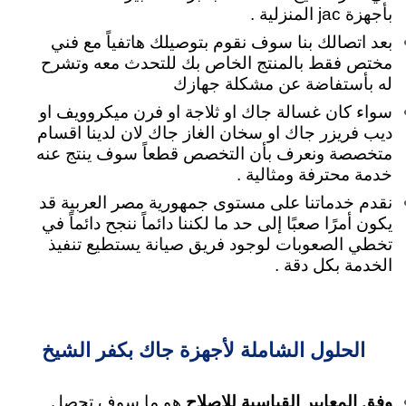
بأجهزة jac المنزلية .
بعد اتصالك بنا سوف نقوم بتوصيلك هاتفياً مع فني
مختص فقط بالمنتج الخاص بك للتحدث معه وتشرح
له بأستفاضة عن مشكلة جهازك
سواء كان غسالة جاك او ثلاجة او فرن ميكروويف او
ديب فريزر جاك او سخان الغاز جاك لان لدينا اقسام
متخصصة ونعرف بأن التخصص قطعاً سوف ينتج عنه
خدمة محترفة ومثالية .
نقدم خدماتنا على مستوى جمهورية مصر العربية قد
يكون أمرًا صعبًا إلى حد ما لكننا دائماً ننجح دائماً في
تخطي الصعوبات لوجود فريق صيانة يستطيع تنفيذ
الخدمة بكل دقة .
الحلول الشاملة لأجهزة جاك بكفر الشيخ
وفق المعايير القياسية للاصلاح
هو ما سوف تحصل