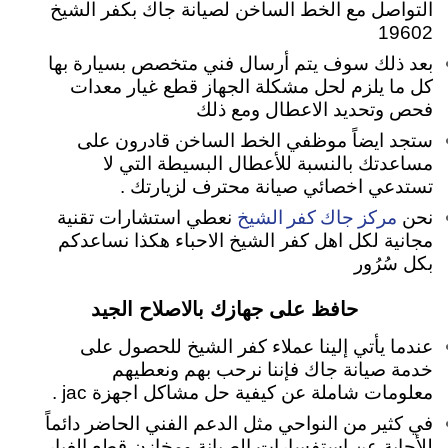
التواصل مع الخط الساخن لصيانة جاك بكفر الشيخ
19602
بعد ذلك سوف يتم أرسال فني متخصص بسيارة بها
كل ما يلزم لحل مشكلة الجهاز قطع غيار معدات
فحص وتحديد الاعطال ومع ذلك
ستجد ايضاً موظفي الخط الساخن قادرون على
مساعدتك بالنسبة للأعطال البسيطة التي لا
تستدعي اخصائي صيانة محترف لزيارتك .
مركز جاك كفر الشيخ
نحن
نعطي استشارات تقنية
مجانية لكل اهل كفر الشيخ الاحباء هكذا نساعدكم
بكل سُرُور
حافظ على جهازك بالاصلاح الجيد
عندما يأتي إلينا عملاء كفر الشيخ للحصول على
خدمة صيانة جاك فإننا نرحب بهم ونعطيهم
معلومات شاملة عن كيفية حل مشاكل اجهزة jac .
في كثير من النواحي مثل الدعم الفني الحاضر دائماً
للأجابة عن استفسارات الصيانة ومخازن قطع الغيار