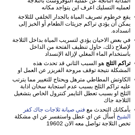
المذابه الناتجة عن عملية النوفروست بالثلاجة
لعمليه التسليك اعرف اين يتواجد مكانه
يقع خرطوم تصريف المياة بالجدار الخلفي للثلاجة
يمكن أن يؤدي تراكم جزيئات الطعام أو الخبز إلى
انسداده.
في بعض الاحيان يؤدي لتسريب المياة بداخل الثلاجة
لإصلاح ذلك، حاول تنظيف الفتحة من الداخل
باستخدام الماء المغلي لإزالة الإنسداد
تراكم الثلج
هو السبب الثاني قد تحدث هذه
المشكلة نتيجة توقف مروحة الفريزر عن العمل او
الكاوتش المطاطي مترهل ويحتاج للتغيير مما يترتب
عليه تراكم الثلج بسبب عدم استجابة سخان اذابة
الثلج او بسبب تعطل التايمر كنترول الخاص بتشغيل
الثلاجة جاك
فني صيانة ثلاجات جاك كفر
بأمكانك التحدث مع
الشيخ
أسأل عن اي عطل واستفسر عن اي مشكلة
تخص الثلاجة تواصل معه الان 19602