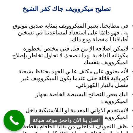
تصليح ميكروويف جاك كفر الشيخ
في مطابخنا، يعتبر الميكروويف بمثابة صديق موثوق
به ، فهو دائمًا على استعداد لمساعدتنا في تسخين
أطباقنا المفضلة ومع ذلك،
لايمكن اصلاحه الإ من قبل فني مختص لخطورة
مكوناته الداخلية لهذا ننصحك لا تحاول تخاطر بإصلاح
الميكروويف بنفسك
لأنه
يحتوي على مكثف عالي الجهد يحتفظ بشحنة
كهربائية قاتلة حتى عندما يكون الميكروويف غير
متصل بالتيار الكهربائي.
اليك بعض النصائح البسيطة الخاصة بجهاز
الميكروويف
لاتستخدم الاواني المعدنية او البلاستيكية داخل
الميكروويف
اتصل بنا الان واحجز موعد صيانة
نظف التجويف الداخلي من بقايا الطعام بقطعة