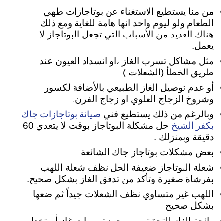
من منا يستطيع الاستغناء عن بوتاجازات طهي
الطعام ولو ليوم واحد انها هامة للغاية ومع ذلك
هناك العديد من الأسباب التي تجعل البوتاجاز لا
يعمل.
مثل مشاكل تسرب الغاز ،او انسداد العيون عند
طريق الخطأ (الشعلات )
أو عدم توصيل الغاز الطبيعي بالأضافة لكسور
وشروخ الزجاج العلوي او زجاج الفرن.
صيانة بوتاجازات جاك
وبالرغم من ذلك يستطيع فني
بكفر الشيخ
حل مشكلة البوتاجاز بوقت لا يتعدي 60
دقيقة وبمنزلك .
بعض مشكلات بوتاجاز جاك الشائعة
شعلة البوتاجاز ضعيفة الحل نظف شعلة اللهب
بفرشاة صغيرة وتأكد من تدفق الغاز بشكل صحيح.
اللهب غير متساوي نظف الشعلات جيداً ثم ضعها
بشكل صحيح
رائحة الغاز للتحقق من وجود تسربات غاز أستخدام