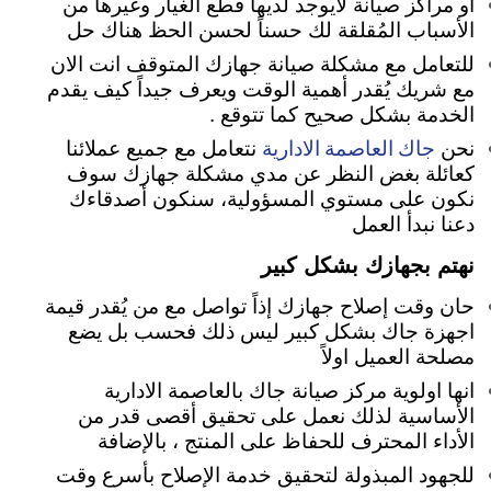
او مراكز صيانة لايوجد لديها قطع الغيار وغيرها من
الأسباب المُقلقة لك حسناً لحسن الحظ هناك حل
للتعامل مع مشكلة صيانة جهازك المتوقف انت الان
مع شريك يُقدر أهمية الوقت ويعرف جيداً كيف يقدم
الخدمة بشكل صحيح كما تتوقع .
جاك العاصمة الادارية
نحن
نتعامل مع جميع عملائنا
كعائلة بغض النظر عن مدي مشكلة جهازك سوف
نكون على مستوي المسؤولية، سنكون أصدقاءك
دعنا نبدأ العمل
نهتم بجهازك بشكل كبير
حان وقت إصلاح جهازك إذاً تواصل مع من يُقدر قيمة
اجهزة جاك بشكل كبير ليس ذلك فحسب بل يضع
مصلحة العميل اولاً
انها اولوية مركز صيانة جاك بالعاصمة الادارية
الأساسية لذلك نعمل على تحقيق أقصى قدر من
الأداء المحترف للحفاظ على المنتج ، بالإضافة
للجهود المبذولة لتحقيق خدمة الإصلاح بأسرع وقت