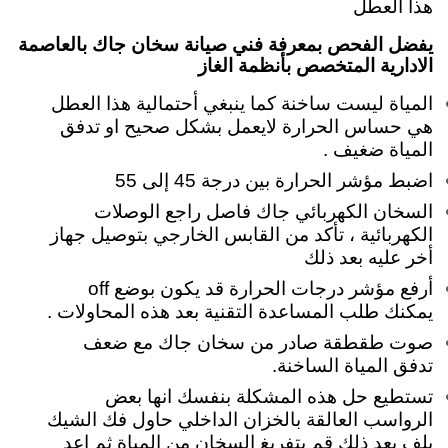
هذا العطل
يفضل الفحص بمعرفة فني صيانة سخان جاك بالعاصمة
الادارية المتخصص بأنظمة الغاز
المياة ليست ساخنة كما ينبغي أحتمالية هذا العطل
هي حساس الحرارة لايعمل بشكل صحيح او تدفق
المياة ضغيف .
اضبط مؤشر الحرارة بين درجة 45 إلى 55
السخان الكهربائي جاك فاصل
راجع الوصلات
الكهربائية ، تأكد من القابس الخارجي بتوصيل جهاز
أخر عليه بعد ذلك
أرفع مؤشر درجات الحرارة قد يكون بوضع off
يمكنك طلب المساعدة التقنية بعد هذه المحاولات .
صوت طقطقة صادر من سخان جاك مع ضعف
تدفق المياة الساخنة.
تستطيع حل هذه المشكلة بنفسك انها بعض
الرواسب العالقة بالخزان الداخلي حاول فك الشيك
بلف بعد ذلك قم بتفريغ السخان من المياة ثم اعد