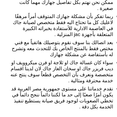
ممكن نحن نهتم بكل تفاصيل جهازك مهما كانت
صغيرة
.
ربما تفكر بأن مشكلة جهازك المتوقف أمراً مرهقًا
لاعليك كل ما تحتاج اليه فقط متخصص لصيانة جاك
في العاصمة الادارية للأستفادة بخبراته الكبيرة
المتعلقة بأجهزة jac المنزلية .
بعد اتصالك بنا سوف نقوم بتوصيلك هاتفياً مع فني
مختص فقط بالمنتج الخاص بك للتحدث معه وتشرح
له بأستفاضة عن مشكلة جهازك
سواء كان غسالة جاك او ثلاجة او فرن ميكروويف او
ديب فريزر جاك او سخان الغاز جاك لان لدينا اقسام
متخصصة ونعرف بأن التخصص قطعاً سوف ينتج عنه
خدمة محترفة ومثالية .
نقدم خدماتنا على مستوى جمهورية مصر العربية قد
يكون أمرًا صعبًا إلى حد ما لكننا دائماً ننجح دائماً في
تخطي الصعوبات لوجود فريق صيانة يستطيع تنفيذ
الخدمة بكل دقة .