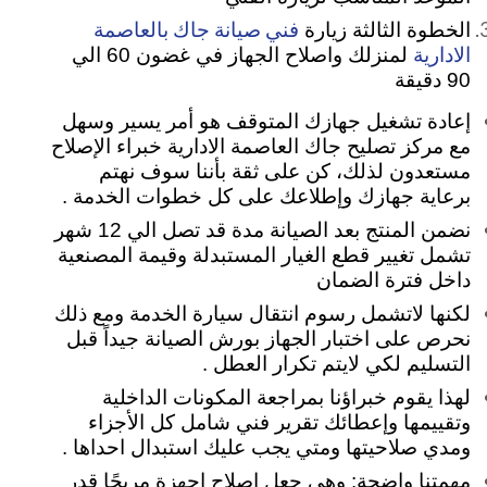
فني صيانة جاك بالعاصمة
الخطوة الثالثة زيارة
الادارية
لمنزلك واصلاح الجهاز في غضون 60 الي
90 دقيقة
إعادة تشغيل جهازك المتوقف هو أمر يسير وسهل
مع مركز تصليح جاك العاصمة الادارية خبراء الإصلاح
مستعدون لذلك، كن على ثقة بأننا سوف نهتم
برعاية جهازك وإطلاعك على كل خطوات الخدمة .
نضمن المنتج بعد الصيانة مدة قد تصل الي 12 شهر
تشمل تغيير قطع الغيار المستبدلة وقيمة المصنعية
داخل فترة الضمان
لكنها لاتشمل رسوم انتقال سيارة الخدمة ومع ذلك
نحرص على اختبار الجهاز بورش الصيانة جيداً قبل
التسليم لكي لايتم تكرار العطل .
لهذا يقوم خبراؤنا بمراجعة المكونات الداخلية
وتقييمها وإعطائك تقرير فني شامل كل الأجزاء
ومدي صلاحيتها ومتي يجب عليك استبدال احداها .
مهمتنا واضحة: وهي جعل إصلاح اجهزة مريحًا قدر