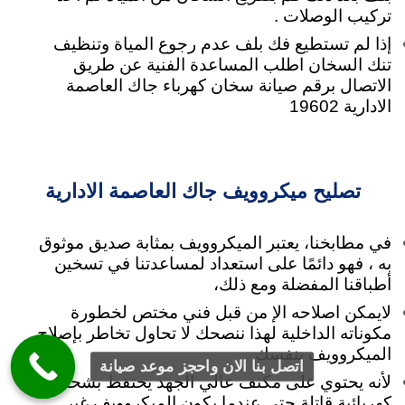
تركيب الوصلات .
إذا لم تستطيع فك بلف عدم رجوع المياة وتنظيف
تنك السخان اطلب المساعدة الفنية عن طريق
الاتصال برقم صيانة سخان كهرباء جاك العاصمة
الادارية 19602
تصليح ميكروويف جاك العاصمة الادارية
في مطابخنا، يعتبر الميكروويف بمثابة صديق موثوق
به ، فهو دائمًا على استعداد لمساعدتنا في تسخين
أطباقنا المفضلة ومع ذلك،
لايمكن اصلاحه الإ من قبل فني مختص لخطورة
مكوناته الداخلية لهذا ننصحك لا تحاول تخاطر بإصلاح
الميكروويف بنفسك
اتصل بنا الان واحجز موعد صيانة
لأنه
يحتوي على مكثف عالي الجهد يحتفظ بشحنة
كهربائية قاتلة حتى عندما يكون الميكروويف غير