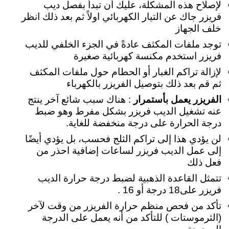
لإصلاح هذه المشكلة، عليك أن تبدأ بفصل ديب
فريزر جاك عن التيار الكهربائي اولاً ثم بعد ذلك انظر
خلف الجهاز
توجد ملفات المكثف عادةً في الجزء الخلفي للديب
فريزر استخدم مكنسة كهربائية صغيرة
لإزالة تراكم الغبار أو الحطام
حول ملفات المكثف
ثم قم بعد ذلك بتوصيل الفريزر بالكهرباء
الفريزر يعمل بأستمرار
: هناك سبب شائع آخر ينتج
عنه تشغيل الديب فريزر بشكل مفرط وهو ضبط
درجة الحرارة على درجة منخفضة للغاية.
لن يؤدي هذا إلى تراكم الثلج فحسب، بل يؤدي أيضًا
إلى عمل الديب فريزر لساعات إضافية احذر من
فعل ذلك
تتمثل القاعدة الذهبية لضبط درجة حرارة الديب
فريزر على18 درجة أو 16 .
تأكد من فحص منظم حرارة الفريزر من وقت لآخر
(الثرموستات ) للتأكد من أنه يعمل على الدرجة