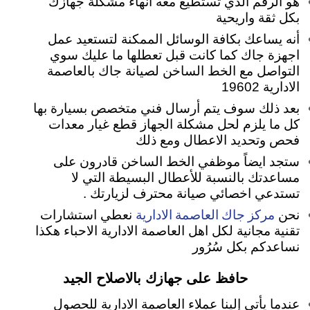
هو الرقم الذي تستطيع معه انهاء مشكلة جهازك
بكل ثقة واريحية
أنه يساعك بكافة الوسائل الممكنة لتستعيد عمل
اجهزة جاك كما كانت قبل تعطلها ما عليك سوي
التواصل مع الخط الساخن لصيانة جاك بالعاصمة
الادارية 19602
بعد ذلك سوف يتم أرسال فني متخصص بسيارة بها
كل ما يلزم لحل مشكلة الجهاز قطع غيار معدات
فحص وتحديد الاعطال ومع ذلك
ستجد ايضاً موظفي الخط الساخن قادرون على
مساعدتك بالنسبة للأعطال البسيطة التي لا
تستدعي اخصائي صيانة محترف لزيارتك .
مركز جاك العاصمة الادارية
نحن
نعطي استشارات
تقنية مجانية لكل اهل العاصمة الادارية الاحباء هكذا
نساعدكم بكل سُرُور
حافظ على جهازك بالاصلاح الجيد
عندما يأتي إلينا عملاء العاصمة الادارية للحصول