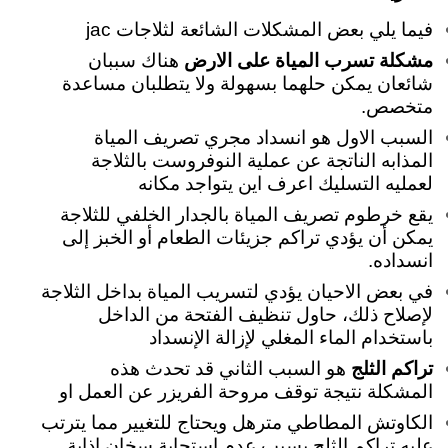
فيما يلي بعض المشكلات الشائعة لثلاجات jac
مشكلة تسرب المياة على الارض
هناك سببان
شائعان يمكن حلهما بسهولة ولا يتطلبان مساعدة
متخصص.
السبب الاول هو انسداد مجري تصريف المياة
المذابه الناتجة عن عملية النوفروست بالثلاجة
لعمليه التسليك اعرف اين يتواجد مكانه
يقع خرطوم تصريف المياة بالجدار الخلفي للثلاجة
يمكن أن يؤدي تراكم جزيئات الطعام أو الخبز إلى
انسداده.
في بعض الاحيان يؤدي لتسريب المياة بداخل الثلاجة
لإصلاح ذلك، حاول تنظيف الفتحة من الداخل
باستخدام الماء المغلي لإزالة الإنسداد
تراكم الثلج
هو السبب الثاني قد تحدث هذه
المشكلة نتيجة توقف مروحة الفريزر عن العمل او
الكاوتش المطاطي مترهل ويحتاج للتغيير مما يترتب
عليه تراكم الثلج بسبب عدم استجابة سخان اذابة